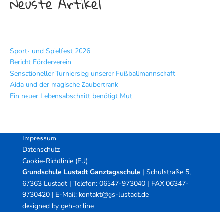
Neuste Artikel
Sport- und Spielfest 2026
Bericht Förderverein
Sensationeller Turniersieg unserer Fußballmannschaft
Aida und der magische Zaubertrank
Ein neuer Lebensabschnitt benötigt Mut
Impressum
Datenschutz
Cookie-Richtlinie (EU)
Grundschule Lustadt Ganztagsschule
| Schulstraße 5,
67363 Lustadt | Telefon: 06347-973040 | FAX 06347-
9730420 | E-Mail: kontakt@gs-lustadt.de
designed by
geh-online